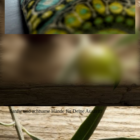
Sanfte und achtsame Hände für Deine Auszeit!