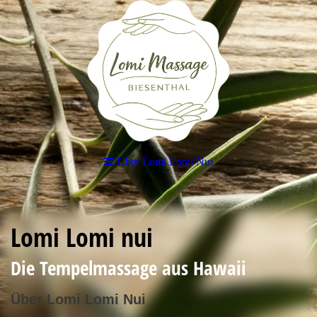
Über Lomi Lomi Nui
Lomi Lomi nui
Die Tempelmassage aus Hawaii
Über Lomi Lomi Nui