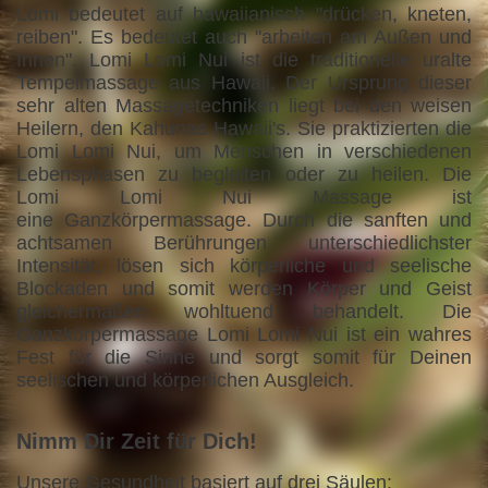
Lomi bedeutet auf hawaiianisch "drücken, kneten,
reiben". Es bedeutet auch "arbeiten am Außen und
Innen". Lomi Lomi Nui ist die traditionelle uralte
Tempelmassage aus Hawaii. Der Ursprung dieser
sehr alten Massagetechniken liegt bei den weisen
Heilern, den Kahunas Hawaii's. Sie praktizierten die
Lomi Lomi Nui, um Menschen in verschiedenen
Lebensphasen zu begleiten oder zu heilen. Die
Lomi Lomi Nui Massage ist
eine Ganzkörpermassage. Durch die sanften und
achtsamen Berührungen unterschiedlichster
Intensität, lösen sich körperliche und seelische
Blockaden und somit werden Körper und Geist
gleichermaßen wohltuend behandelt. Die
Ganzkörpermassage Lomi Lomi Nui ist ein wahres
Fest für die Sinne und sorgt somit für Deinen
seelischen und körperlichen Ausgleich.
Nimm Dir Zeit für Dich!
Unsere Gesundheit basiert auf drei Säulen: